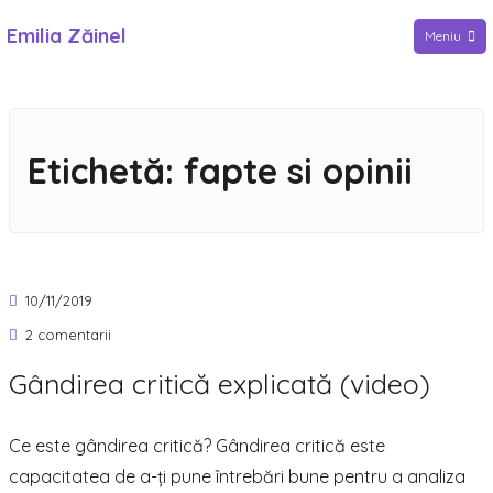
Sari
Emilia Zăinel
Meniu
la
conținut
Etichetă:
fapte si opinii
10/11/2019
la
2 comentarii
Gândirea
Gândirea critică explicată (video)
critică
explicată
Ce este gândirea critică? Gândirea critică este
(video)
capacitatea de a-ți pune întrebări bune pentru a analiza