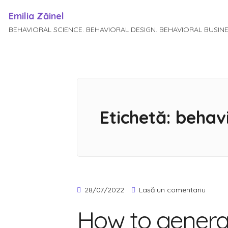
Emilia Zăinel
BEHAVIORAL SCIENCE. BEHAVIORAL DESIGN. BEHAVIORAL BUSIN
Sari
la
conținut
Etichetă:
behav
la
28/07/2022
Lasă un comentariu
How
How to genera
to