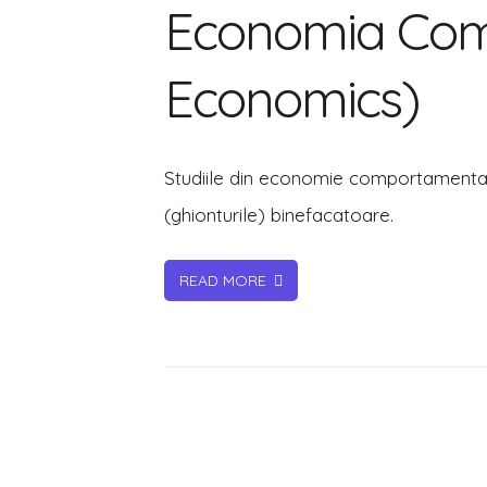
Economia Com
Comportamen
(Behavioral
Economics)
Economics)
Studiile din economie comportamentala
(ghionturile) binefacatoare.
READ MORE