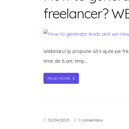
gener
freelancer? 
leads
and
win
new
custo
Webinarul își propune să îi ajute pe fr
as
a
time de 6 ani, timp…
freela
WEBIN
READ MORE
la
12/04/2021
1 comentariu
Economia