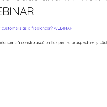
ate
WEBINAR
mers
eelanceri să construiască un flux pentru prospectare și câști
ncer?
AR