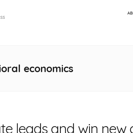
AB
ESS
ioral economics
te leads and win new 