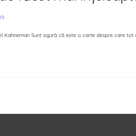
iel Kahneman Sunt sigură că este o carte despre care tot aț
ptă