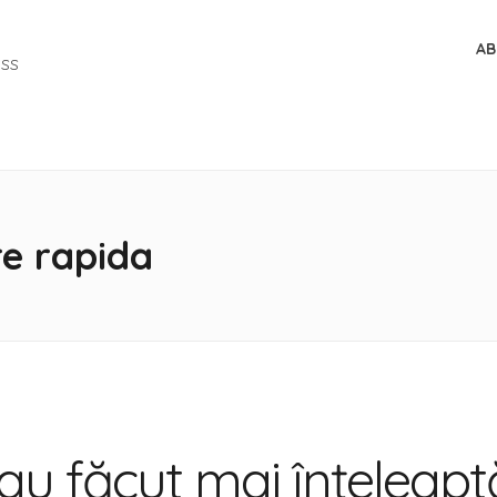
AB
ESS
re rapida
-au făcut mai înțeleapt