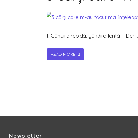
care
m-
au
făcut
1. Gândire rapidă, gândire lentă – Dan
mai
înțelea
READ MORE
Newsletter