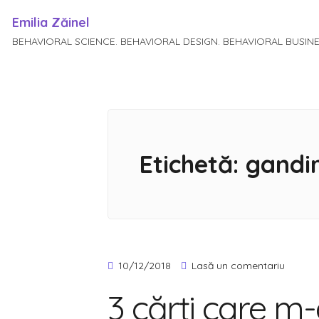
Emilia Zăinel
BEHAVIORAL SCIENCE. BEHAVIORAL DESIGN. BEHAVIORAL BUSIN
Sari
la
conținut
Etichetă:
gandi
la
10/12/2018
Lasă un comentariu
3
3 cărți care m
cărți