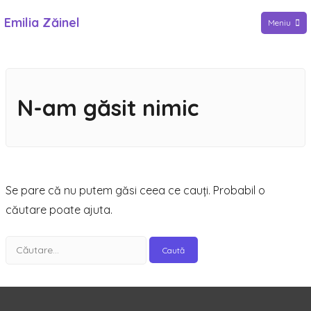
Sari
Emilia Zăinel
Meniu
la
conținut
N-am găsit nimic
Se pare că nu putem găsi ceea ce cauți. Probabil o
căutare poate ajuta.
Caută
după: